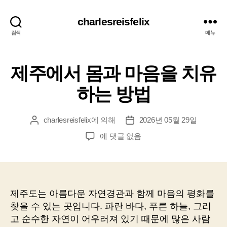
charlesreisfelix
검색
메뉴
제주에서 몸과 마음을 치유
하는 방법
charlesreisfelix
에 의해
2026년 05월 29일
게
게
시
시
제
에 댓글 없음
물
물
주
작
날
에
성
짜
서
자
몸
과
제주도는 아름다운 자연경관과 함께 마음의 평화를
마
찾을 수 있는 곳입니다. 파란 바다, 푸른 하늘, 그리
음
고 순수한 자연이 어우러져 있기 때문에 많은 사람
을