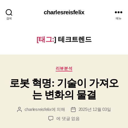
charlesreisfelix
검색
메뉴
[태그:
]
테크트렌드
카
리뷰분석
테
로봇 혁명: 기술이 가져오
고
리
는 변화의 물결
charlesreisfelix
에 의해
2025년 12월 03일
게
게
시
시
로
에 댓글 없음
물
물
봇