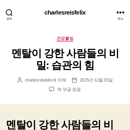
charlesreisfelix
검색
메뉴
카
건강웰빙
테
멘탈이 강한 사람들의 비
고
리
밀: 습관의 힘
charlesreisfelix
에 의해
2025년 12월 03일
게
게
시
시
멘
에 댓글 없음
물
물
탈
작
날
이
성
짜
강
자
한
사
멘탈이 강한 사람들의 비
람